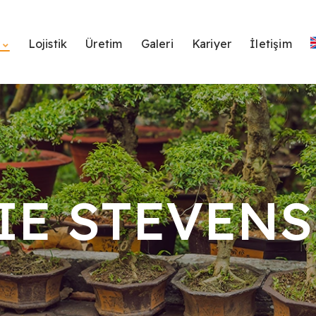
r
Lojistik
Üretim
Galeri
Kariyer
İletişim
IE STEVENS