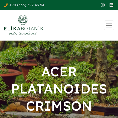
+90 (533) 597 43 54
ACER
PLATANOIDES
CRIMSON